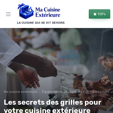
Panneau de gestion des cookies
TOPs
LA CUISINE QUI SE VIT DEHORS
Ma cuisine exterieure
Équipements de Cuisine Extérieure
Barbecues et 
Les secrets des grilles pour
votre cuisine extérieure