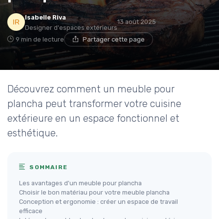
Isabelle Riva
13 août 2025
Designer d'espaces extérieurs
9 min de lecture
Partager cette page
Découvrez comment un meuble pour
plancha peut transformer votre cuisine
extérieure en un espace fonctionnel et
esthétique.
SOMMAIRE
Les avantages d'un meuble pour plancha
Choisir le bon matériau pour votre meuble plancha
Conception et ergonomie : créer un espace de travail
efficace