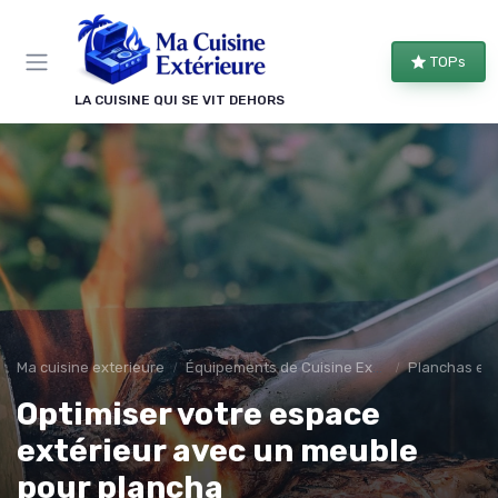
Panneau de gestion des cookies
TOPs
LA CUISINE QUI SE VIT DEHORS
Ma cuisine exterieure
Équipements de Cuisine Extérieure
Planchas et 
Optimiser votre espace
extérieur avec un meuble
pour plancha