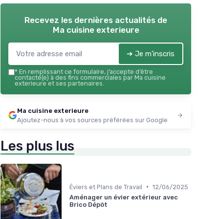
Recevez les dernières actualités de
Ma cuisine exterieure
➔ Je m'inscris
*
En remplissant ce formulaire, j’accepte d’être
contacté(e) à des fins commerciales par Ma cuisine
exterieure et ses partenaires.
Ma cuisine exterieure
Ajoutez-nous à vos sources préférées sur Google
Les plus lus
•
Éviers et Plans de Travail
12/06/2025
Aménager un évier extérieur avec
Brico Dépôt