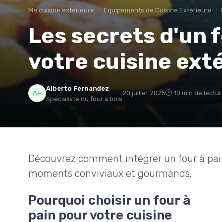
Ma cuisine exterieure
Équipements de Cuisine Extérieure
Les secrets d'un f
votre cuisine ext
Alberto Fernandez
20 juillet 2025
10 min de lectu
Spécialiste du four à bois
Découvrez comment intégrer un four à pain
moments conviviaux et gourmands.
Pourquoi choisir un four à
pain pour votre cuisine