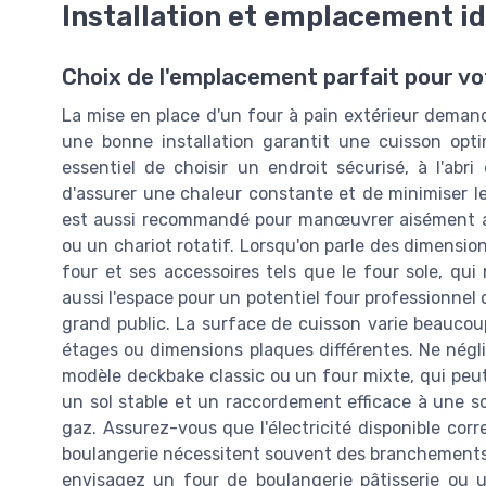
Installation et emplacement id
Choix de l'emplacement parfait pour vot
La mise en place d'un four à pain extérieur demand
une bonne installation garantit une cuisson opt
essentiel de choisir un endroit sécurisé, à l'ab
d'assurer une chaleur constante et de minimiser les
est aussi recommandé pour manœuvrer aisément aut
ou un chariot rotatif. Lorsqu'on parle des dimensio
four et ses accessoires tels que le four sole, qui
aussi l'espace pour un potentiel four professionnel 
grand public. La surface de cuisson varie beaucoup
étages ou dimensions plaques différentes. Ne négl
modèle deckbake classic ou un four mixte, qui peut s
un sol stable et un raccordement efficace à une so
gaz. Assurez-vous que l'électricité disponible corr
boulangerie nécessitent souvent des branchements s
envisagez un four de boulangerie pâtisserie ou un