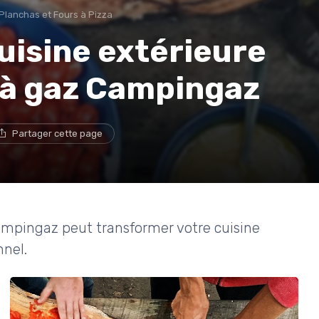
Planchas et Fours à Pizza
uisine extérieure
 à gaz Campingaz
Partager cette page
pingaz peut transformer votre cuisine
nnel.