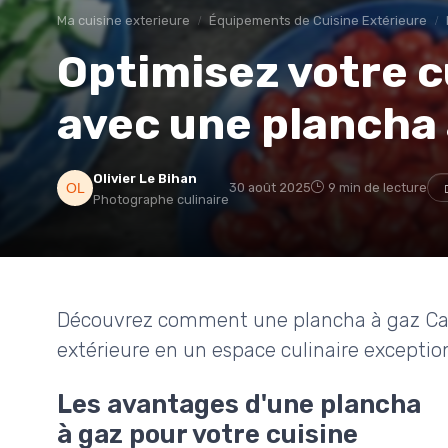
Ma cuisine exterieure
Équipements de Cuisine Extérieure
Optimisez votre c
avec une plancha
Olivier Le Bihan
30 août 2025
9 min de lecture
Photographe culinaire
Découvrez comment une plancha à gaz Cam
extérieure en un espace culinaire exceptio
Les avantages d'une plancha
à gaz pour votre cuisine