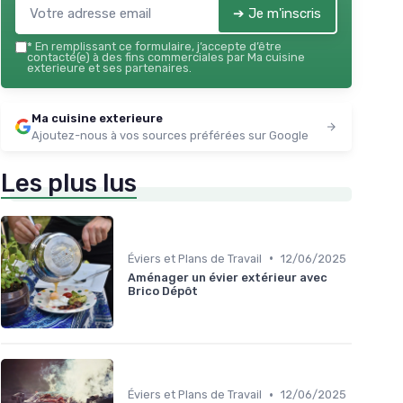
➔ Je m'inscris
*
En remplissant ce formulaire, j’accepte d’être
contacté(e) à des fins commerciales par Ma cuisine
exterieure et ses partenaires.
Ma cuisine exterieure
Ajoutez-nous à vos sources préférées sur Google
Les plus lus
•
Éviers et Plans de Travail
12/06/2025
Aménager un évier extérieur avec
Brico Dépôt
•
Éviers et Plans de Travail
12/06/2025