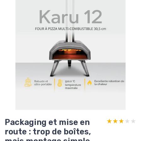
Packaging et mise en
★★★★★
★★★★★
route : trop de boîtes,
mais montage simple