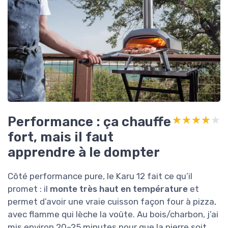
Performance : ça chauffe
★★★★★
★★★★★
fort, mais il faut
apprendre à le dompter
Côté performance pure, le Karu 12 fait ce qu’il
promet : il
monte très haut en température
et
permet d’avoir une vraie cuisson façon four à pizza,
avec flamme qui lèche la voûte. Au bois/charbon, j’ai
mis environ 20–25 minutes pour que la pierre soit