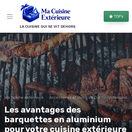
Panneau de gestion des cookies
TOPs
LA CUISINE QUI SE VIT DEHORS
Ma cuisine exterieure
Accessoires et Outils de Cuisine
Ustensiles d
Les avantages des
barquettes en aluminium
pour votre cuisine extérieure