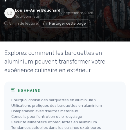
Louise-Anne Bouchard
9 septembre 2025
Nutritionniste
8 min de lecture
Partager cette page
Explorez comment les barquettes en
aluminium peuvent transformer votre
expérience culinaire en extérieur.
SOMMAIRE
Pourquoi choisir des barquettes en aluminium ?
Utilisations pratiques des barquettes en aluminium
Comparaison avec d'autres matériaux
Conseils pour l'entretien et le recyclage
Sécurité alimentaire et barquettes en aluminium
Tendances actuelles dans les cuisines extérieures