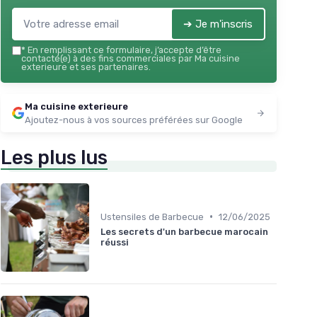
➔ Je m'inscris
*
En remplissant ce formulaire, j’accepte d’être
contacté(e) à des fins commerciales par Ma cuisine
exterieure et ses partenaires.
Ma cuisine exterieure
Ajoutez-nous à vos sources préférées sur Google
Les plus lus
•
Ustensiles de Barbecue
12/06/2025
Les secrets d'un barbecue marocain
réussi