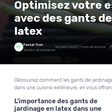
Optimisez votre e
avec des gants de
latex
Pascal Tran
14 juillet 2025
9 min de lecture
Testeur de barbecue
Découvrez comment les gants de jardinage
dans une cuisine extérieure, en vous offran
L'importance des gants de
jardinage en latex dans une