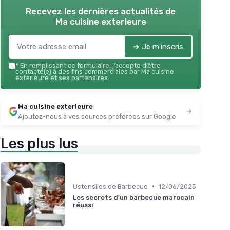
Recevez les dernières actualités de
Ma cuisine exterieure
➔ Je m'inscris
*
En remplissant ce formulaire, j’accepte d’être
contacté(e) à des fins commerciales par Ma cuisine
exterieure et ses partenaires.
Ma cuisine exterieure
Ajoutez-nous à vos sources préférées sur Google
Les plus lus
•
Ustensiles de Barbecue
12/06/2025
Les secrets d'un barbecue marocain
réussi