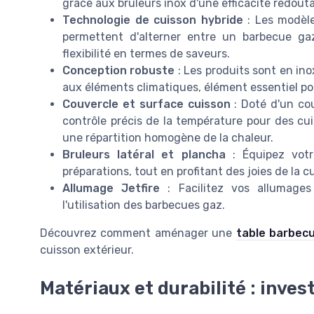
grâce aux bruleurs inox d'une efficacité redouta
Technologie de cuisson hybride
: Les modèl
permettent d'alterner entre un barbecue ga
flexibilité en termes de saveurs.
Conception robuste
: Les produits sont en ino
aux éléments climatiques, élément essentiel pou
Couvercle et surface cuisson
: Doté d'un cou
contrôle précis de la température pour des cui
une répartition homogène de la chaleur.
Bruleurs latéral et plancha
: Équipez votre
préparations, tout en profitant des joies de la c
Allumage Jetfire
: Facilitez vos allumages
l'utilisation des barbecues gaz.
Découvrez comment aménager une
table barbec
cuisson extérieur.
Matériaux et durabilité : invest