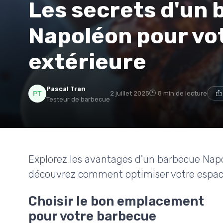
Les secrets d'un
Napoléon pour vot
extérieure
Pascal Tran
2 juillet 2025
8 min de lecture
Testeur de barbecue
Explorez les avantages d'un barbecue Napo
découvrez comment optimiser votre espace 
Choisir le bon emplacement
pour votre barbecue