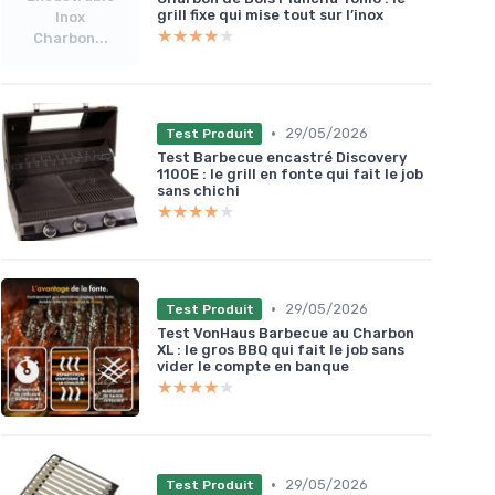
grill fixe qui mise tout sur l’inox
Inox
★★★★★
★★★★★
Charbon...
•
29/05/2026
Test Produit
Test Barbecue encastré Discovery
1100E : le grill en fonte qui fait le job
sans chichi
★★★★★
★★★★★
•
29/05/2026
Test Produit
Test VonHaus Barbecue au Charbon
XL : le gros BBQ qui fait le job sans
vider le compte en banque
★★★★★
★★★★★
•
29/05/2026
Test Produit