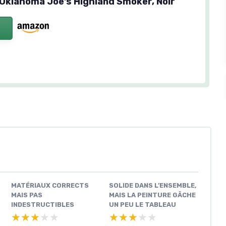
 Oklahoma Joe's Highland Smoker, Noir
MATÉRIAUX CORRECTS
SOLIDE DANS L’ENSEMBLE,
MAIS PAS
MAIS LA PEINTURE GÂCHE
INDESTRUCTIBLES
UN PEU LE TABLEAU
★★★★★
★★★★★
★★★★★
★★★★★