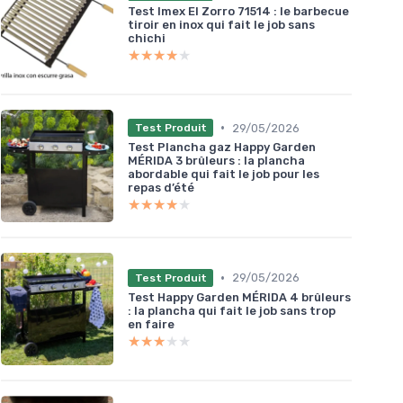
Test Imex El Zorro 71514 : le barbecue
tiroir en inox qui fait le job sans
chichi
★★★★★
★★★★★
•
29/05/2026
Test Produit
Test Plancha gaz Happy Garden
MÉRIDA 3 brûleurs : la plancha
abordable qui fait le job pour les
repas d’été
★★★★★
★★★★★
•
29/05/2026
Test Produit
Test Happy Garden MÉRIDA 4 brûleurs
: la plancha qui fait le job sans trop
en faire
★★★★★
★★★★★