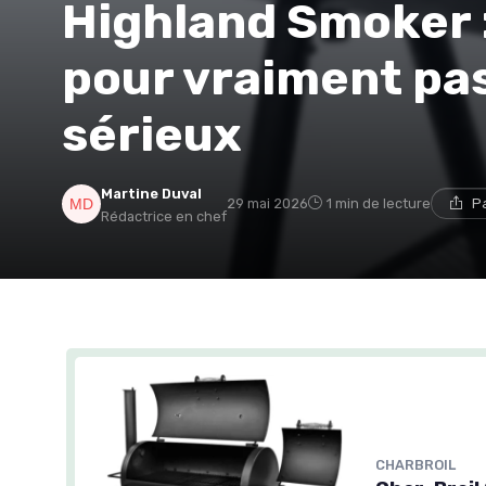
Highland Smoker :
pour vraiment pa
sérieux
Martine Duval
29 mai 2026
1 min de lecture
P
Rédactrice en chef
CHARBROIL