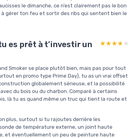
aucisses le dimanche, ce n’est clairement pas le bon
à gérer ton feu et sortir des ribs qui sentent bien le
u es prêt à t’investir un
★★★★★
★★★★★
hland Smoker se place plutôt bien, mais pas pour tout
surtout en promo type Prime Day), tu as un vrai offset
nstruction globalement sérieuse, et la possibilité
 avec du bois ou du charbon. Comparé à certains
ois, là tu as quand même un truc qui tient la route et
n plus, surtout si tu rajoutes derrière les
onde de température externe, un joint haute
e, et éventuellement un peu de peinture haute