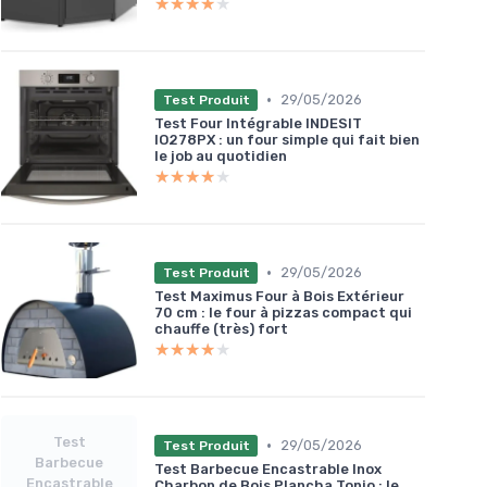
★★★★★
★★★★★
•
29/05/2026
Test Produit
Test Four Intégrable INDESIT
IO278PX : un four simple qui fait bien
le job au quotidien
★★★★★
★★★★★
•
29/05/2026
Test Produit
Test Maximus Four à Bois Extérieur
70 cm : le four à pizzas compact qui
chauffe (très) fort
★★★★★
★★★★★
Test
•
29/05/2026
Test Produit
Barbecue
Test Barbecue Encastrable Inox
Encastrable
Charbon de Bois Plancha Tonio : le