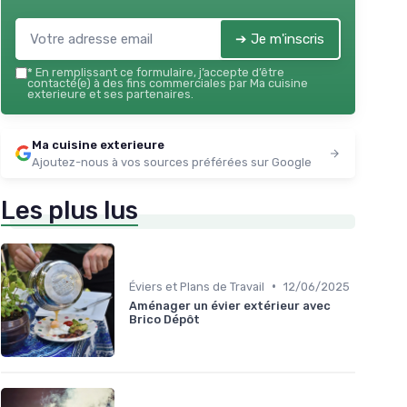
➔ Je m'inscris
*
En remplissant ce formulaire, j’accepte d’être
contacté(e) à des fins commerciales par Ma cuisine
exterieure et ses partenaires.
Ma cuisine exterieure
Ajoutez-nous à vos sources préférées sur Google
Les plus lus
•
Éviers et Plans de Travail
12/06/2025
Aménager un évier extérieur avec
Brico Dépôt