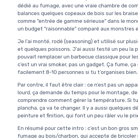
dédié au fumage, avec une vraie chambre de com
balances quelques copeaux de bois sur les braises
comme "entrée de gamme sérieuse" dans le monde 
un budget "raisonnable" comparé aux monstres en
Je l’ai monté, rodé (seasoning) et utilisé sur plus
et quelques poissons. J’ai aussi testé un peu la par
pouvait remplacer un barbecue classique pour les 
c’est un vrai smoker, pas un gadget. Ça fume, ça c
facilement 8-10 personnes si tu t’organises bien.
Par contre, il faut être clair : ce n’est pas un appare
lourd, ça demande du temps pour le montage, de l
comprendre comment gérer la température. Si tu
plancha, ça va te changer. Il y a aussi quelques
peinture et finition, qui font un peu râler vu le prix
En résumé pour cette intro : c’est un bon gros s
fumage au bois/charbon, qui accepte de bricoler u