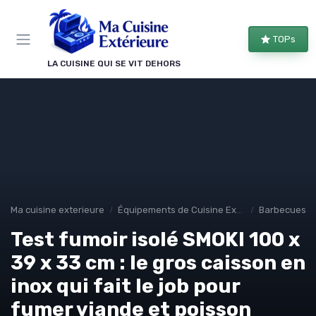
Panneau de gestion des cookies
TOPs
LA CUISINE QUI SE VIT DEHORS
Ma cuisine exterieure
Équipements de Cuisine Extérieure
Barbecues et 
Test fumoir isolé SMOKI 100 x
39 x 33 cm : le gros caisson en
inox qui fait le job pour
fumer viande et poisson