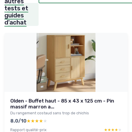
autres
tests et
guides
d'achat
Olden - Buffet haut - 85 x 43 x 125 cm - Pin
massif marron a...
Du rangement costaud sans trop de chichis
8.0/10
★★★★★
★★★★★
Rapport qualité-prix
★★★★★
★★★★★