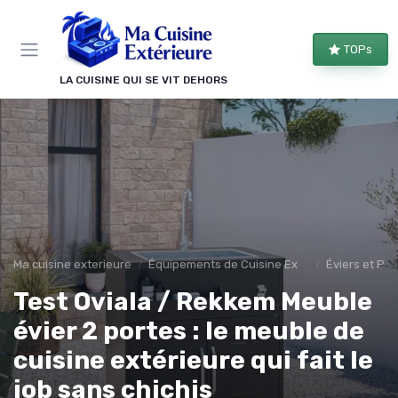
Panneau de gestion des cookies
TOPs
LA CUISINE QUI SE VIT DEHORS
Ma cuisine exterieure
Équipements de Cuisine Extérieure
Éviers et Pla
Test Oviala / Rekkem Meuble
évier 2 portes : le meuble de
cuisine extérieure qui fait le
job sans chichis